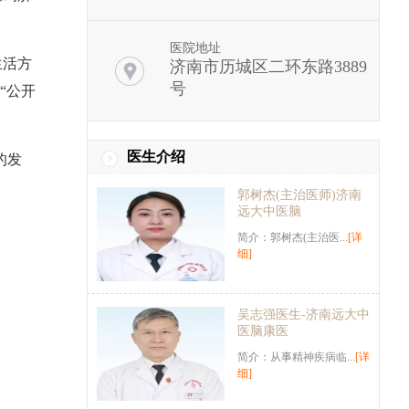
医院地址
生活方
济南市历城区二环东路3889
号
“公开
医生介绍
的发
郭树杰(主治医师)济南
远大中医脑
简介：郭树杰(主治医...
[详
细]
。
。
吴志强医生-济南远大中
医脑康医
简介：从事精神疾病临...
[详
细]