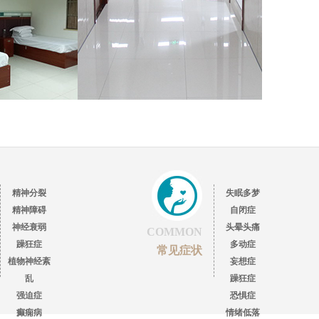
精神分裂
失眠多梦
精神障碍
自闭症
神经衰弱
头晕头痛
COMMON
躁狂症
多动症
常见症状
植物神经紊
妄想症
乱
躁狂症
强迫症
恐惧症
癫痫病
情绪低落