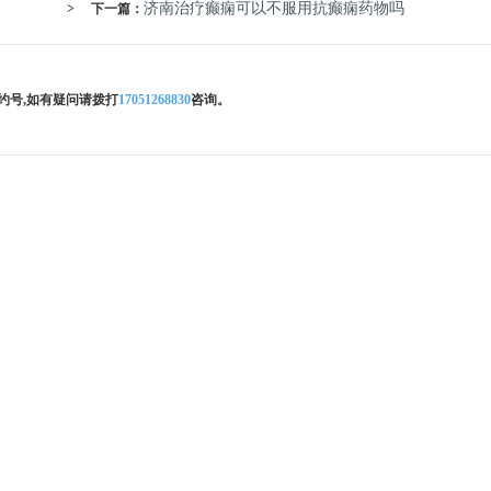
济南治疗癫痫可以不服用抗癫痫药物吗
>
下一篇：
约号,如有疑问请拨打
17051268830
咨询。