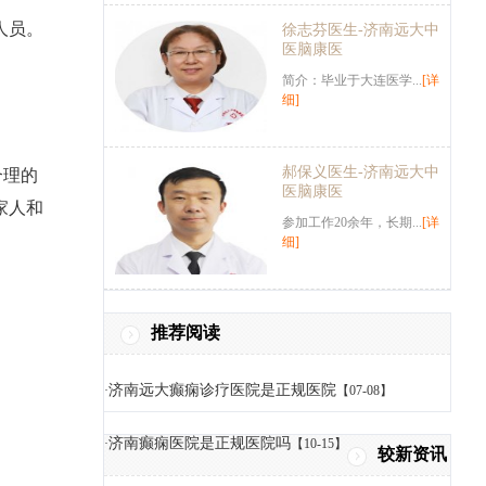
人员。
徐志芬医生-济南远大中
医脑康医
简介：毕业于大连医学...
[详
细]
郝保义医生-济南远大中
合理的
医脑康医
家人和
参加工作20余年，长期...
[详
细]
推荐阅读
济南远大癫痫诊疗医院是正规医院
·
【07-08】
济南癫痫医院是正规医院吗
·
【10-15】
较新资讯