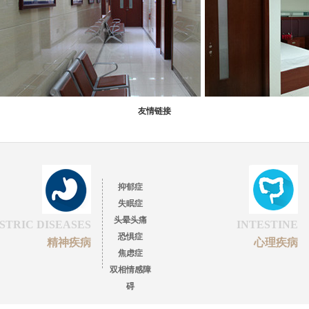
友情链接
抑郁症
失眠症
头晕头痛
STRIC DISEASES
INTESTINE
恐惧症
精神疾病
心理疾病
焦虑症
双相情感障
碍