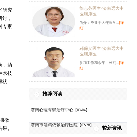
徐志芬医生-济南远大中
术研究
医脑康医
研讨，
简介：毕业于大连医学...
[详
科专家
细]
郝保义医生-济南远大中
医脑康医
参加工作20余年，长期...
[详
药，药
细]
手术技
康状
推荐阅读
济南心理障碍治疗中心
·
【03-04】
脑微
济南市酒精依赖治疗医院
·
【02-28】
结果。
较新资讯