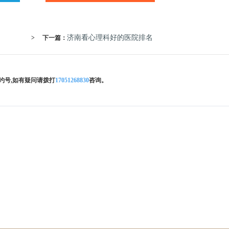
济南看心理科好的医院排名
>
下一篇：
约号,如有疑问请拨打
17051268830
咨询。