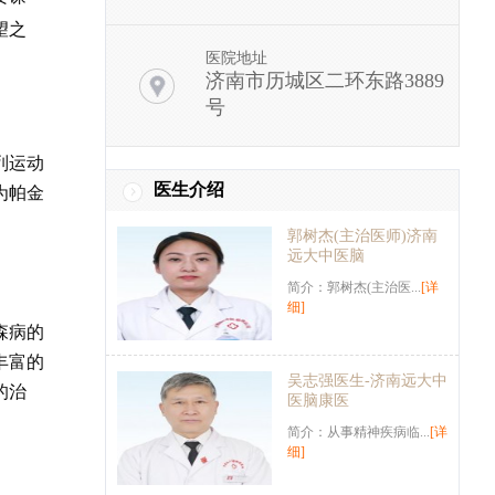
望之
医院地址
济南市历城区二环东路3889
号
列运动
医生介绍
为帕金
郭树杰(主治医师)济南
远大中医脑
简介：郭树杰(主治医...
[详
细]
森病的
丰富的
吴志强医生-济南远大中
的治
医脑康医
简介：从事精神疾病临...
[详
细]