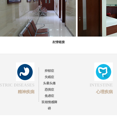
友情链接
抑郁症
失眠症
头晕头痛
STRIC DISEASES
INTESTINE
恐惧症
精神疾病
心理疾病
焦虑症
双相情感障
碍