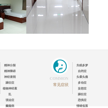
精神分裂
失眠多梦
精神障碍
自闭症
神经衰弱
头晕头痛
COMMON
躁狂症
多动症
常见症状
植物神经紊
妄想症
乱
躁狂症
强迫症
恐惧症
癫痫病
情绪低落