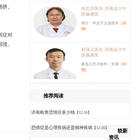
拥挤。
徐志芬医生-济南远大中
医脑康医
简介：毕业于大连医学...
[详
细]
惧症对
困境。
郝保义医生-济南远大中
医脑康医
参加工作20余年，长期...
[详
细]
推荐阅读
济南检查恐惧症多少钱
·
【12-16】
恐惧症是心理疾病还是精神疾病
·
【12-16】
较新
资讯