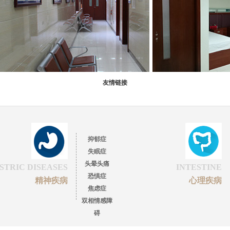
友情链接
抑郁症
失眠症
头晕头痛
STRIC DISEASES
INTESTINE
恐惧症
精神疾病
心理疾病
焦虑症
双相情感障
碍