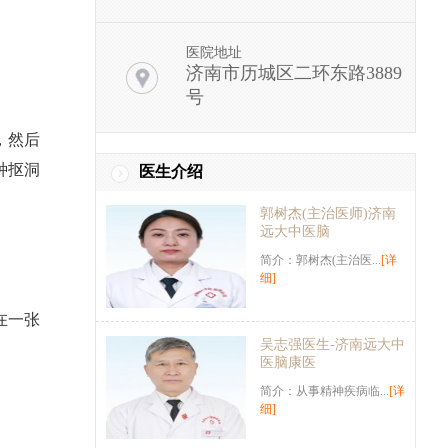
医院地址
济南市历城区二环东路3889
号
，然后
种抠洞
医生介绍
郭树杰(主治医师)济南
远大中医脑
简介：郭树杰(主治医...
[详
细]
在一张
吴志强医生-济南远大中
医脑康医
简介：从事精神疾病临...
[详
细]