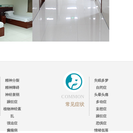
精神分裂
失眠多梦
精神障碍
自闭症
神经衰弱
头晕头痛
COMMON
躁狂症
多动症
常见症状
植物神经紊
妄想症
乱
躁狂症
强迫症
恐惧症
癫痫病
情绪低落