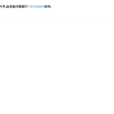
约号,如有疑问请拨打
17051268830
咨询。