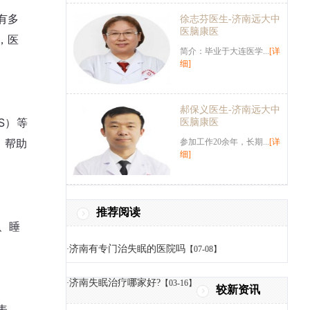
有多
徐志芬医生-济南远大中
医脑康医
，医
简介：毕业于大连医学...
[详
细]
郝保义医生-济南远大中
S）等
医脑康医
，帮助
参加工作20余年，长期...
[详
细]
推荐阅读
、睡
济南有专门治失眠的医院吗
·
【07-08】
济南失眠治疗哪家好?
·
【03-16】
较新资讯
表