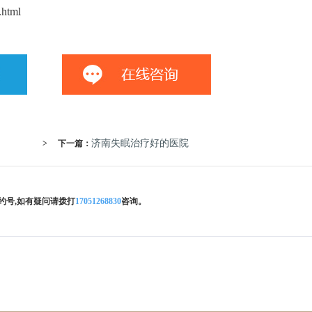
.html
济南失眠治疗好的医院
>
下一篇：
约号,如有疑问请拨打
17051268830
咨询。