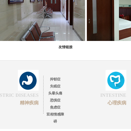
友情链接
抑郁症
失眠症
头晕头痛
STRIC DISEASES
INTESTINE
恐惧症
精神疾病
心理疾病
焦虑症
双相情感障
碍