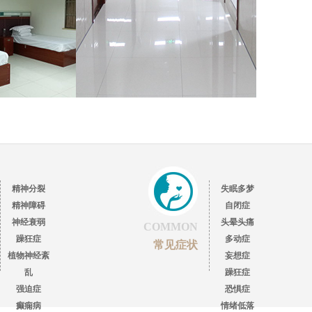
精神分裂
失眠多梦
精神障碍
自闭症
神经衰弱
头晕头痛
COMMON
躁狂症
多动症
常见症状
植物神经紊
妄想症
乱
躁狂症
强迫症
恐惧症
癫痫病
情绪低落