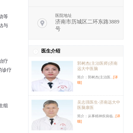
动等
医院地址
济南市历城区二环东路3889
估与
号
医生介绍
治疗
郭树杰(主治医师)济南
远大中医脑
的诊疗
简介：郭树杰(主治医...
[详
细]
吴志强医生-济南远大中
生组
医脑康医
简介：从事精神疾病临...
[详
细]